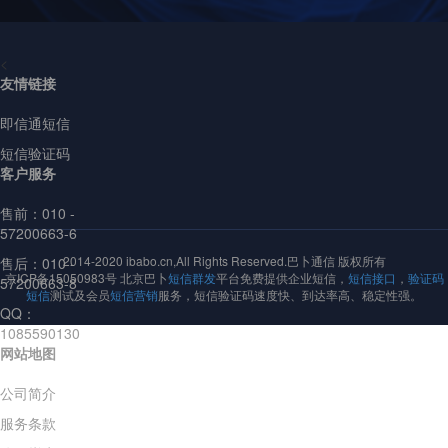
<
友情链接
即信通短信
短信验证码
客户服务
售前：
010 -
57200663-6
2014-2020 ibabo.cn,All Rights Reserved.巴卜通信 版权所有
售后：010 -
京ICP备15050983号 北京巴卜
短信群发
平台免费提供企业短信，
短信接口
，
验证码
57200663-8
短信
测试及会员
短信营销
服务，短信验证码速度快、到达率高、稳定性强。
QQ：
1085590130
网站地图
公司简介
服务条款