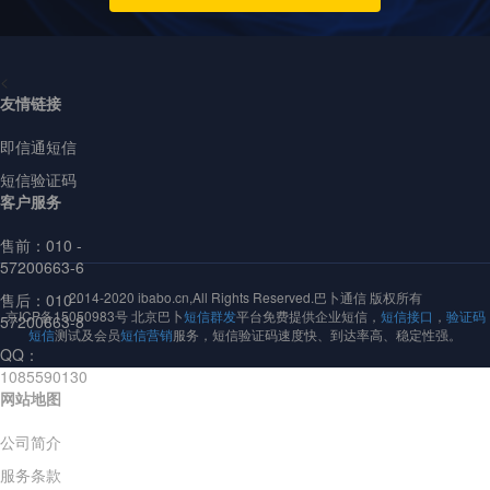
<
友情链接
即信通短信
短信验证码
客户服务
售前：
010 -
57200663-6
2014-2020 ibabo.cn,All Rights Reserved.巴卜通信 版权所有
售后：010 -
京ICP备15050983号 北京巴卜
短信群发
平台免费提供企业短信，
短信接口
，
验证码
57200663-8
短信
测试及会员
短信营销
服务，短信验证码速度快、到达率高、稳定性强。
QQ：
1085590130
网站地图
公司简介
服务条款