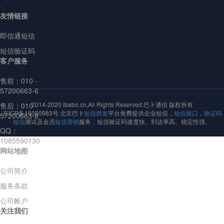
<
友情链接
即信通短信
短信验证码
客户服务
售前：
010 -
57200663-6
2014-2020 ibabo.cn,All Rights Reserved.巴卜通信 版权所有
售后：010 -
京ICP备15050983号 北京巴卜
短信群发
平台免费提供企业短信，
短信接口
，
验证码
57200663-8
短信
测试及会员
短信营销
服务，短信验证码速度快、到达率高、稳定性强。
QQ：
1085590130
网站地图
公司简介
服务条款
公司帐户
关注我们