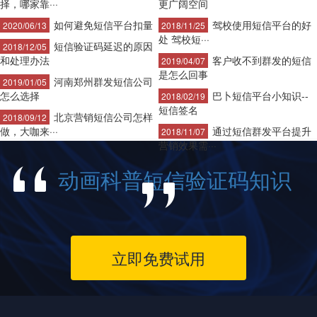
择，哪家靠···
更广阔空间
如何避免短信平台扣量
驾校使用短信平台的好
2020/06/13
2018/11/25
处 驾校短···
短信验证码延迟的原因
2018/12/05
和处理办法
客户收不到群发的短信
2019/04/07
是怎么回事
河南郑州群发短信公司
2019/01/05
怎么选择
巴卜短信平台小知识--
2018/02/19
短信签名
北京营销短信公司怎样
2018/09/12
做，大咖来···
通过短信群发平台提升
2018/11/07
营销效果需···
动画科普短信验证码知识
立即免费试用