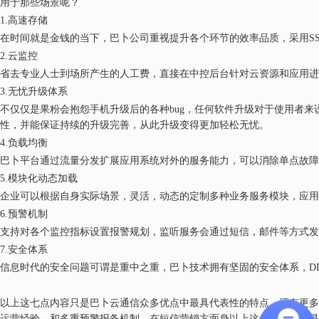
用于那些场景呢？
1.高速存储
在时间就是金钱的当下，巴卜公司重视提升各个环节的效率品质，采用
S
2.云监控
省去专业人士到场所产生的人工费，直接在中控后台针对云资源和应用进
3.无忧升级体系
不仅仅是果粉会抱怨手机升级后的各种
bug，任何软件升级对于使用者
性，并能保证持续的升级完善，从此升级变得更加轻松无忧。
4.负载均衡
巴卜平台通过流量分发扩展应用系统对外的服务能力，可以消除单点故障
5.模块化动态加载
企业可以根据自身实际场景，灵活，动态的定制多种业务服务模块，应用
6.预警机制
支持对各个监控指标设置报警规划，监听服务会通过短信，邮件等方式发
7.安全体系
信息时代的安全问题可谓是重中之重，巴卜技术拥有坚固的安全体系，
D
以上这七点内容只是巴卜云通信众多优点中最具代表性的特点，还有更多
运营经验，和多重预警报备机制，在短信营销方面身以上这七点内容只是