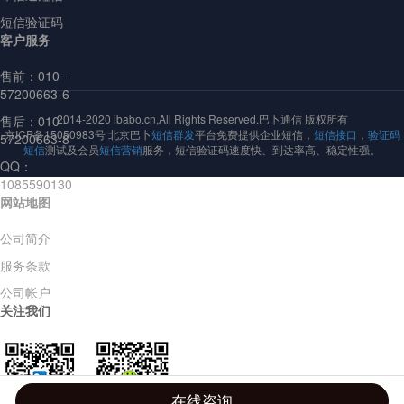
短信验证码
客户服务
售前：
010 -
57200663-6
2014-2020 ibabo.cn,All Rights Reserved.巴卜通信 版权所有
售后：010 -
京ICP备15050983号 北京巴卜
短信群发
平台免费提供企业短信，
短信接口
，
验证码
57200663-8
短信
测试及会员
短信营销
服务，短信验证码速度快、到达率高、稳定性强。
QQ：
1085590130
网站地图
公司简介
服务条款
公司帐户
关注我们
在线咨询