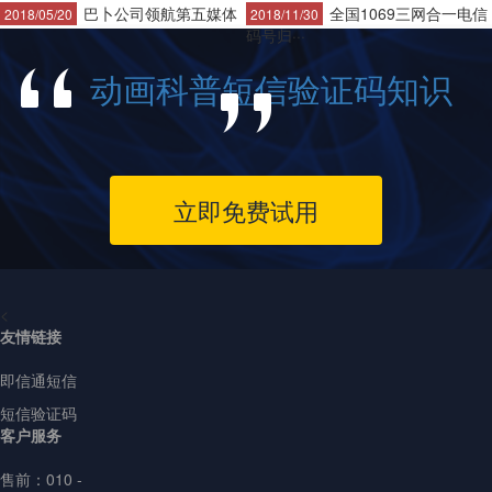
巴卜公司领航第五媒体
全国1069三网合一电信
2018/05/20
2018/11/30
码号归···
动画科普短信验证码知识
立即免费试用
<
友情链接
即信通短信
短信验证码
客户服务
售前：
010 -