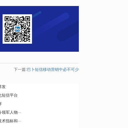
下一篇:
巴卜短信移动营销中必不可少
群发
化短信平台
样
军人物···
指标和···