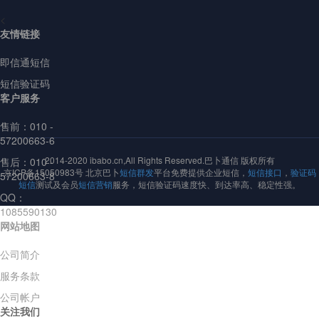
<
友情链接
即信通短信
短信验证码
客户服务
售前：
010 -
57200663-6
2014-2020 ibabo.cn,All Rights Reserved.巴卜通信 版权所有
售后：010 -
京ICP备15050983号 北京巴卜
短信群发
平台免费提供企业短信，
短信接口
，
验证码
57200663-8
短信
测试及会员
短信营销
服务，短信验证码速度快、到达率高、稳定性强。
QQ：
1085590130
网站地图
公司简介
服务条款
公司帐户
关注我们