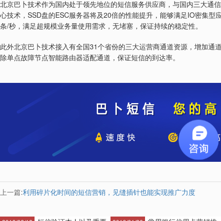
北京巴卜技术作为国内处于领先地位的短信服务供应商，与国内三大通信
SSD
ESC
20
IO
心技术，
盘的
服务器将及
倍的性能提升，能够满足
密集型
/
条
秒，满足超规模业务量使用需求，无堵塞，保证持续的稳定性。
31
此外北京巴卜技术接入有全国
个省份的三大运营商通道资源，增加通
除单点故障节点智能路由器适配通道，保证短信的到达率。
上一篇:
利用碎片化时间的短信营销，见缝插针也能实现推广力度