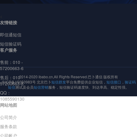
<
友情链接
即信通短信
短信验证码
客户服务
售前：
010 -
57200663-6
2014-2020 ibabo.cn,All Rights Reserved.巴卜通信 版权所有
售后：010 -
京ICP备15050983号 北京巴卜
短信群发
平台免费提供企业短信，
短信接口
，
验证码
57200663-8
短信
测试及会员
短信营销
服务，短信验证码速度快、到达率高、稳定性强。
QQ：
1085590130
网站地图
公司简介
服务条款
公司帐户