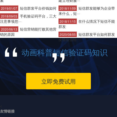
素
建立理财服···
短信群发平台价钱如何
短信群发能够为企业带
2019/01/07
2018/11/09
来什么，短···
手机验证码平台，三大
2018/09/03
注意事项您···
在什么情况下短信不能
2018/11/15
群发
短信营销能打败其他营
2020/06/13
销的原因
短信群发平台如何群发
2020/08/05
疫情短信给···
动画科普短信验证码知识
立即免费试用
<
友情链接