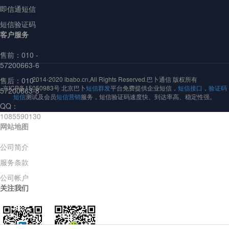
即信通短信
短信验证码
客户服务
售前：
010 -
57200663-6
2014-2020 ibabo.cn,All Rights Reserved.巴卜通信 版权所有
售后：010 -
京ICP备15050983号 北京巴卜
短信群发
平台免费提供企业短信，
短信接口
，
验证码
57200663-8
短信
测试及会员
短信营销
服务，短信验证码速度快、到达率高、稳定性强。
QQ：
1085590130
网站地图
公司简介
服务条款
公司帐户
关注我们