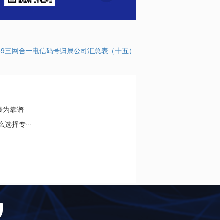
069三网合一电信码号归属公司汇总表（十五）
最为靠谱
选择专···