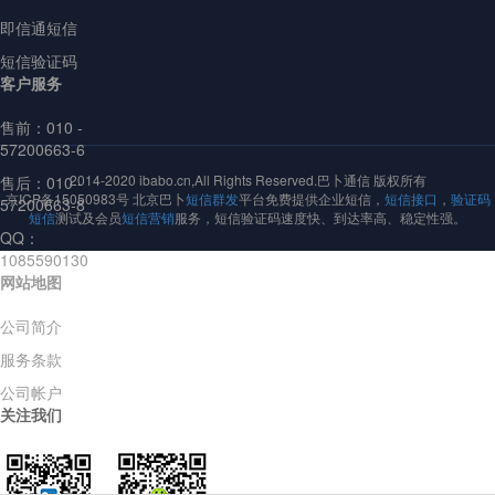
即信通短信
短信验证码
客户服务
售前：
010 -
57200663-6
2014-2020 ibabo.cn,All Rights Reserved.巴卜通信 版权所有
售后：010 -
京ICP备15050983号 北京巴卜
短信群发
平台免费提供企业短信，
短信接口
，
验证码
57200663-8
短信
测试及会员
短信营销
服务，短信验证码速度快、到达率高、稳定性强。
QQ：
1085590130
网站地图
公司简介
服务条款
公司帐户
关注我们