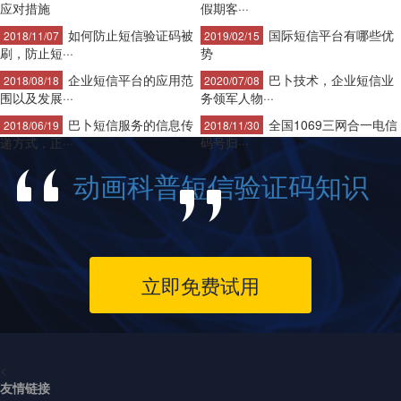
应对措施
假期客···
如何防止短信验证码被
国际短信平台有哪些优
2018/11/07
2019/02/15
刷，防止短···
势
企业短信平台的应用范
巴卜技术，企业短信业
2018/08/18
2020/07/08
围以及发展···
务领军人物···
巴卜短信服务的信息传
全国1069三网合一电信
2018/06/19
2018/11/30
递方式，正···
码号归···
动画科普短信验证码知识
立即免费试用
<
友情链接