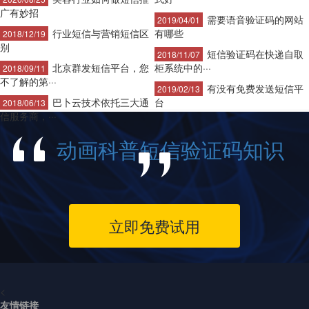
广有妙招
需要语音验证码的网站
2019/04/01
行业短信与营销短信区
有哪些
2018/12/19
别
短信验证码在快递自取
2018/11/07
北京群发短信平台，您
柜系统中的···
2018/09/11
不了解的第···
有没有免费发送短信平
2019/02/13
巴卜云技术依托三大通
台
2018/06/13
信服务商，···
动画科普短信验证码知识
立即免费试用
<
友情链接