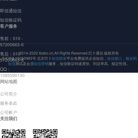
即信通短信
短信验证码
客户服务
售前：
010 -
57200663-6
2014-2020 ibabo.cn,All Rights Reserved.巴卜通信 版权所有
售后：010 -
京ICP备15050983号 北京巴卜
短信群发
平台免费提供企业短信，
短信接口
，
验证码
57200663-8
短信
测试及会员
短信营销
服务，短信验证码速度快、到达率高、稳定性强。
QQ：
1085590130
网站地图
公司简介
服务条款
公司帐户
关注我们