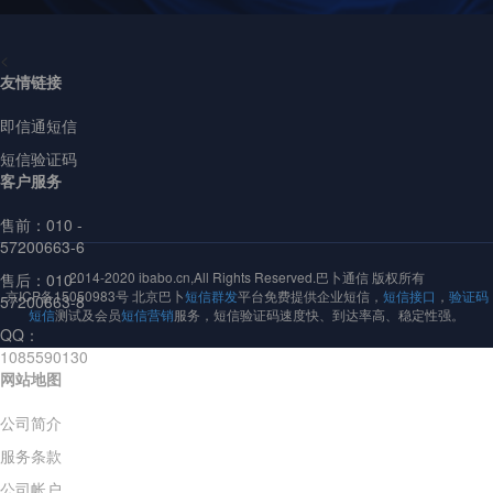
<
友情链接
即信通短信
短信验证码
客户服务
售前：
010 -
57200663-6
2014-2020 ibabo.cn,All Rights Reserved.巴卜通信 版权所有
售后：010 -
京ICP备15050983号 北京巴卜
短信群发
平台免费提供企业短信，
短信接口
，
验证码
57200663-8
短信
测试及会员
短信营销
服务，短信验证码速度快、到达率高、稳定性强。
QQ：
1085590130
网站地图
公司简介
服务条款
公司帐户