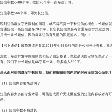
<=66
70
短信字数
个字，按照
个字一条短信计算。
>66
短信字数
个字，即为长短信。
说到短信群发字数限制的问题，就不得不提一下长短信的概念，长短信就
70
普通短信一条短信最多
个字，其实长短信也是有普通短信方式发送的
并成一条长短信。因为每条短信有头部的固定签名，例如：
2019
4
6
【巴卜通信】诚挚邀请您参加
年
月
举行的新分公司开业典礼，欢
注意，短信群发字数限制也包括了固定签名，也就是说固定签名也占了一
66
300
有。我们平台长短信是
字算一条，最多输入
字。
那么面对短信群发字数限制，我们在编辑短信内容的时候应该怎么做呢？
1
（
）短信内容要简洁明了
短信内容太多的专业术语，可能造成用户无法懂企业的短信内容或者有可
然。
2
（
）短信字数不易过长