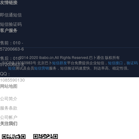
友情链接
即信通短信
短信验证码
客户服务
售前：
010 -
57200663-6
2014-2020 ibabo.cn,All Rights Reserved.巴卜通信 版权所有
售后：010 -
京ICP备15050983号 北京巴卜
短信群发
平台免费提供企业短信，
短信接口
，
验证码
57200663-8
短信
测试及会员
短信营销
服务，短信验证码速度快、到达率高、稳定性强。
QQ：
1085590130
网站地图
公司简介
服务条款
公司帐户
关注我们