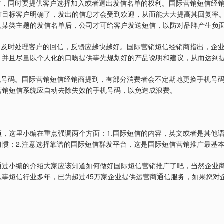
信，同时要提供客户选择加入或者退出发信名单的权利。国际营销短信经
有目标客户明确了，发出的信息才会受到欢迎，从而能大大提高其回复率
入某类主题的发信名单后，公司才可给客户发送短信，以防对品牌产生负
门及时处理客户的回信，反馈应越快越好。国际营销短信经销商指出，企
，并且尽量以个人化的口吻提供事先规划好的产品说明和建议，从而达到
机号码。国际营销短信经销商提到，有部分消费者会不定期地更换手机号
营销短信系统应自动去除失效的手机号码，以免造成浪费。
1.
项，这里小编在重点强调两个方面：
国际短信的内容，英文或者是其他
2.
习惯；
注意选择靠谱的国际短信群发平台，这是国际短信营销推广最基
通过小编的介绍大家应该知道如何做好国际短信营销推广了吧，当然企业
45
从事短信行业多年，已为超过
万家企业提供运营商通信服务，如果您对