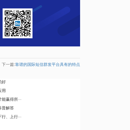
下一篇:
靠谱的国际短信群发平台具有的特点
的好
应用
赢得所···
科普解答
、上行···