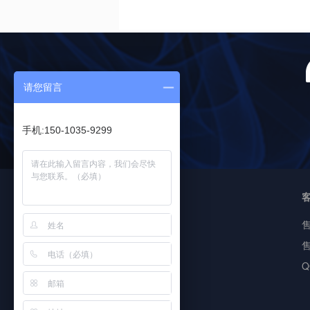
请您留言
手机:150-1035-9299
<
友情链接
即信通短信
售
短信验证码
Q