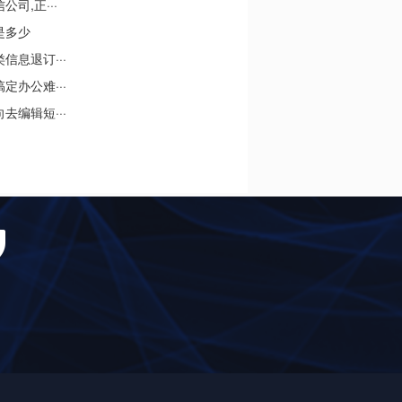
司,正···
是多少
息退订···
办公难···
编辑短···