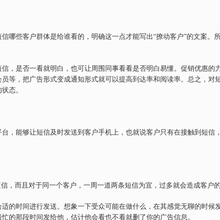
信哪些客户群体是给谁看的，明确这一点才能写出“撩动客户”的文案。
短信，是否一看就明白，也可让周围同事看看是否明白易懂。促销优惠的
会员等，把广告形式变成通知形式就可以提高到达率和阅读率。总之，对
的状态。
平台，能够让短信及时发送到客户手机上，也就说客户只有在接触到短信
短信，而且对于同一个客户，一周一道两条短信为宜，过多就会造成客户
合适的时间进行发送。想象一下受众可能在做什么，在其感觉无聊的时候
最忙的那段时间发给他，估计他会看也不看就删了你的广告信息。