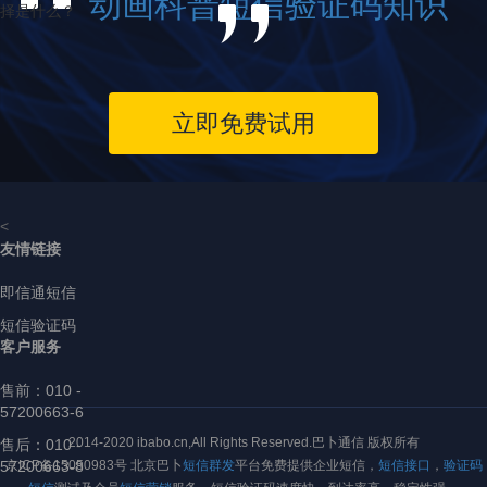
动画科普短信验证码知识
择是什么？
立即免费试用
<
友情链接
即信通短信
短信验证码
客户服务
售前：
010 -
57200663-6
2014-2020 ibabo.cn,All Rights Reserved.巴卜通信 版权所有
售后：010 -
57200663-8
京ICP备15050983号 北京巴卜
短信群发
平台免费提供企业短信，
短信接口
，
验证码