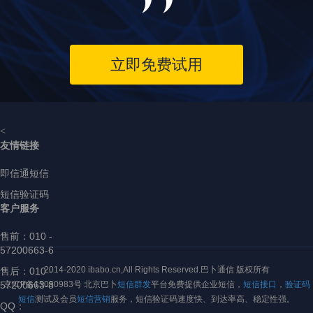
立即免费试用
<
友情链接
即信通短信
短信验证码
客户服务
售前：
010 -
57200663-6
2014-2020 ibabo.cn,All Rights Reserved.巴卜通信 版权所有
售后：010 -
57200663-8
京ICP备15050983号 北京巴卜
短信群发
平台免费提供企业短信，
短信接口
，
验证码
短信
测试及会员
短信营销
服务，短信验证码速度快、到达率高、稳定性强。
QQ：