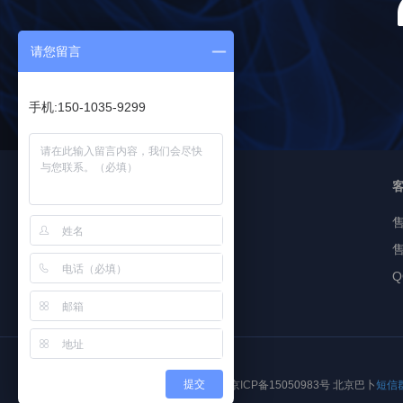
请您留言
手机:150-1035-9299
<
友情链接
即信通短信
售
短信验证码
Q
提交
京ICP备15050983号 北京巴卜
短信