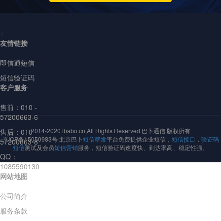
<
友情链接
即信通短信
短信验证码
客户服务
售前：
010 -
57200663-6
2014-2020 ibabo.cn,All Rights Reserved.巴卜通信 版权所有
售后：010 -
京ICP备15050983号 北京巴卜
短信群发
平台免费提供企业短信，
短信接口
，
验证码
57200663-8
短信
测试及会员
短信营销
服务，短信验证码速度快、到达率高、稳定性强。
QQ：
1085590130
网站地图
公司简介
服务条款