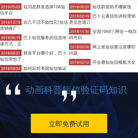
短消息群发选择106短
短信群发助手哪家强
2019/05/05
2018/05/20
信平台
巴卜云通信告诉你营销
2018/02/19
自己干活不如找它(短信
类信息退订···
2018/12/19
营销推广···
全国1069三网合一电信
2018/11/30
巴卜短信服务的信息传
码号归···
2018/06/19
递方式，正···
网上发短信要注意哪些
2019/05/06
群发平台哪个好，巴卜
问题
2018/08/31
短信带您了···
开会通知短信模板大全
2019/02/12
如何应对美国短信验证
2018/08/30
码的不安全···
动画科普短信验证码知识
立即免费试用