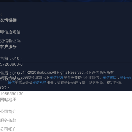
<
友情链接
即信通短信
短信验证码
客户服务
售前：
010 -
57200663-6
2014-2020 ibabo.cn,All Rights Reserved.巴卜通信 版权所有
售后：010 -
京ICP备15050983号 北京巴卜
短信群发
平台免费提供企业短信，
短信接口
，
验证码
57200663-8
短信
测试及会员
短信营销
服务，短信验证码速度快、到达率高、稳定性强。
QQ：
1085590130
网站地图
公司简介
服务条款
公司帐户