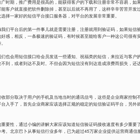
推广时期，推广费用是很高的，能获得客户的下载和注册非常不容易，如
可能客户就直接把软件删除掉，甚至以后就不再用了，这样辛辛苦苦开发
此选择一家好的短信平台接口服务器，对平台的发展非常重要。
触我们平台后的第一件事儿就是需要注册，注册就用到验证码，如果短信
的好感，相反，一条极速的验证码，有时候甚至能给客户一种这公司很有
传。
我们也会用短信接口给会员发送一些通知、祝福类的短信，来拉近与客户
收不到，或者到达不及时。不但会因为短信没有到达造成浪费而损失，还
接收部分取决于用户的手机及当地当时的通讯信号，这些是企业商家控制
平台入手了，首先企业商家应该选择正规的稳定的短信验证码平台，另外
的重要性，通过小编的讲解大家应该知道短信验证码接收速度有多少重要
45
参考。北京巴卜从事短信行业多年，已为超过
万家企业提供运营商通信