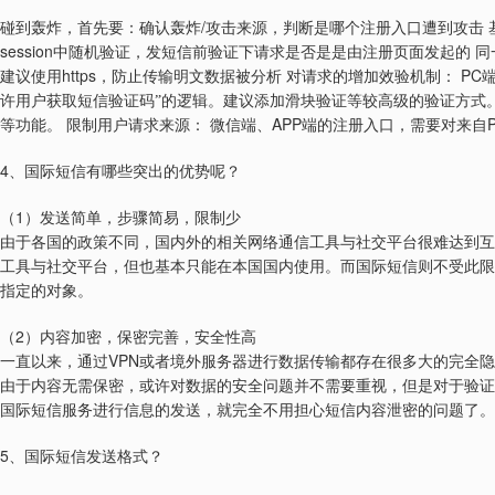
/
碰到轰炸，首先要：确认轰炸
攻击来源，判断是哪个注册入口遭到攻击
session
中随机验证，发短信前验证下请求是否是是由注册页面发起的
同
https
PC
建议使用
，防止传输明文数据被分析
对请求的增加效验机制：
许用户获取短信验证码”的逻辑。建议添加滑块验证等较高级的验证方式
APP
等功能。
限制用户请求来源：
微信端、
端的注册入口，需要对来自
4
、国际短信有哪些突出的优势呢？
1
（
）发送简单，步骤简易，限制少
由于各国的政策不同，国内外的相关网络通信工具与社交平台很难达到互
工具与社交平台，但也基本只能在本国国内使用。而国际短信则不受此限
指定的对象。
2
（
）内容加密，保密完善，安全性高
VPN
一直以来，通过
或者境外服务器进行数据传输都存在很多大的完全隐
由于内容无需保密，或许对数据的安全问题并不需要重视，但是对于验证
国际短信服务进行信息的发送，就完全不用担心短信内容泄密的问题了。
5
、国际短信发送格式？