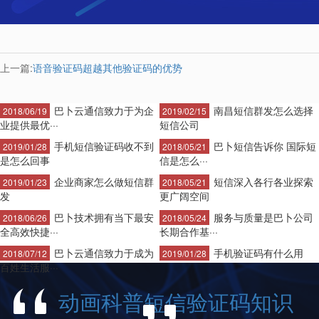
上一篇:
语音验证码超越其他验证码的优势
巴卜云通信致力于为企
南昌短信群发怎么选择
2018/06/19
2019/02/15
业提供最优···
短信公司
手机短信验证码收不到
巴卜短信告诉你 国际短
2019/01/28
2018/05/21
是怎么回事
信是怎么···
企业商家怎么做短信群
短信深入各行各业探索
2019/01/23
2018/05/21
发
更广阔空间
巴卜技术拥有当下最安
服务与质量是巴卜公司
2018/06/26
2018/05/24
全高效快捷···
长期合作基···
巴卜云通信致力于成为
手机验证码有什么用
2018/07/12
2019/01/28
百姓生活服···
动画科普短信验证码知识