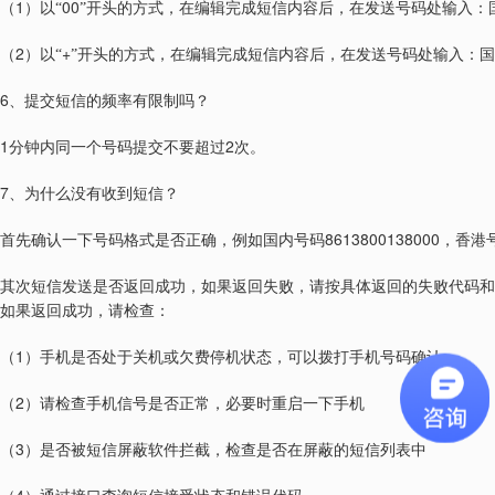
1
00
（
）以“
”开头的方式，在编辑完成短信内容后，在发送号码处输入：
2
+
（
）以“
”开头的方式，在编辑完成短信内容后，在发送号码处输入：
6
、提交短信的频率有限制吗？
1
2
分钟内同一个号码提交不要超过
次。
7
、为什么没有收到短信？
8613800138000
首先确认一下号码格式是否正确，例如国内号码
，香港
其次短信发送是否返回成功，如果返回失败，请按具体返回的失败代码和
如果返回成功，请检查：
1
（
）手机是否处于关机或欠费停机状态，可以拨打手机号码确认
2
（
）请检查手机信号是否正常，必要时重启一下手机
3
（
）是否被短信屏蔽软件拦截，检查是否在屏蔽的短信列表中