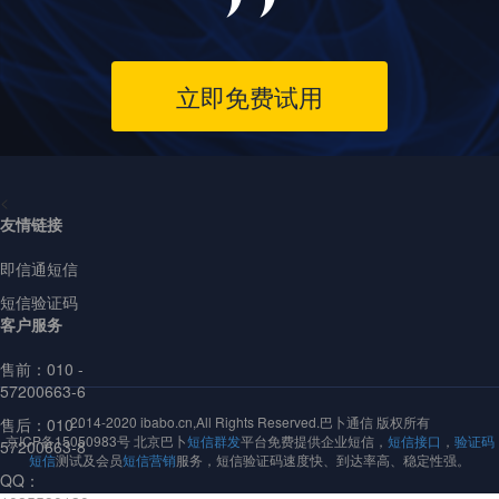
立即免费试用
<
友情链接
即信通短信
短信验证码
客户服务
售前：
010 -
57200663-6
2014-2020 ibabo.cn,All Rights Reserved.巴卜通信 版权所有
售后：010 -
京ICP备15050983号 北京巴卜
短信群发
平台免费提供企业短信，
短信接口
，
验证码
57200663-8
短信
测试及会员
短信营销
服务，短信验证码速度快、到达率高、稳定性强。
QQ：