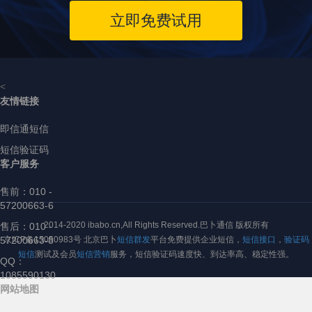
立即免费试用
<
友情链接
即信通短信
短信验证码
客户服务
售前：
010 -
57200663-6
2014-2020 ibabo.cn,All Rights Reserved.巴卜通信 版权所有
售后：010 -
57200663-8
京ICP备15050983号 北京巴卜
短信群发
平台免费提供企业短信，
短信接口
，
验证码
短信
测试及会员
短信营销
服务，短信验证码速度快、到达率高、稳定性强。
QQ：
1085590130
网站地图