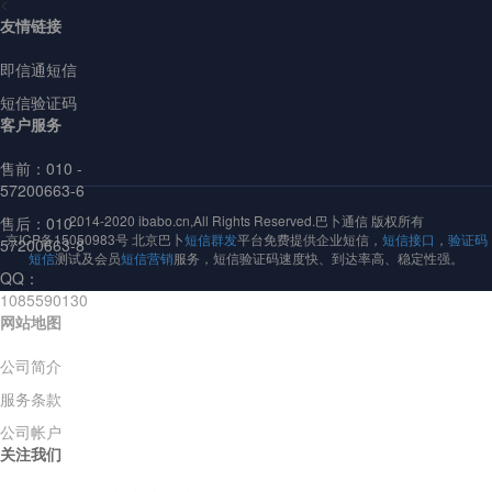
<
友情链接
即信通短信
短信验证码
客户服务
售前：
010 -
57200663-6
2014-2020 ibabo.cn,All Rights Reserved.巴卜通信 版权所有
售后：010 -
京ICP备15050983号 北京巴卜
短信群发
平台免费提供企业短信，
短信接口
，
验证码
57200663-8
短信
测试及会员
短信营销
服务，短信验证码速度快、到达率高、稳定性强。
QQ：
1085590130
网站地图
公司简介
服务条款
公司帐户
关注我们