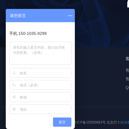
请您留言
手机:150-1035-9299
<
友情链接
即信通短信
售
短信验证码
Q
提交
京ICP备15050983号 北京巴卜
短信