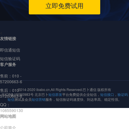
立即免费试用
<
友情链接
即信通短信
短信验证码
客户服务
售前：
010 -
57200663-6
2014-2020 ibabo.cn,All Rights Reserved.巴卜通信 版权所有
售后：010 -
京ICP备15050983号 北京巴卜
短信群发
平台免费提供企业短信，
短信接口
，
验证码
57200663-8
短信
测试及会员
短信营销
服务，短信验证码速度快、到达率高、稳定性强。
QQ：
1085590130
网站地图
公司简介