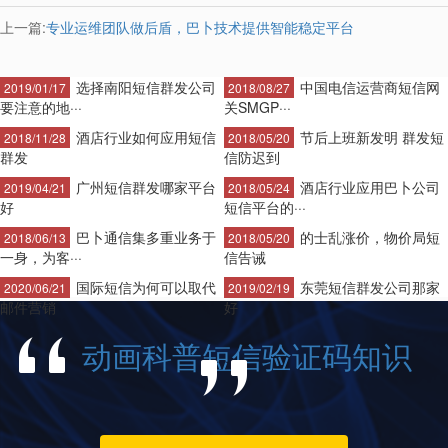
上一篇:
专业运维团队做后盾，巴卜技术提供智能稳定平台
选择南阳短信群发公司
中国电信运营商短信网
2019/01/17
2018/08/27
要注意的地···
关SMGP···
酒店行业如何应用短信
节后上班新发明 群发短
2018/11/28
2018/05/20
群发
信防迟到
广州短信群发哪家平台
酒店行业应用巴卜公司
2019/04/21
2018/05/24
好
短信平台的···
巴卜通信集多重业务于
的士乱涨价，物价局短
2018/06/13
2018/05/20
一身，为客···
信告诫
国际短信为何可以取代
东莞短信群发公司那家
2020/06/21
2019/02/19
邮件营销
好
动画科普短信验证码知识