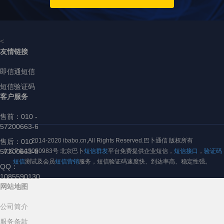
<
友情链接
即信通短信
短信验证码
客户服务
售前：
010 -
57200663-6
2014-2020 ibabo.cn,All Rights Reserved.巴卜通信 版权所有
售后：010 -
57200663-8
京ICP备15050983号 北京巴卜
短信群发
平台免费提供企业短信，
短信接口
，
验证码
短信
测试及会员
短信营销
服务，短信验证码速度快、到达率高、稳定性强。
QQ：
1085590130
网站地图
公司简介
服务条款