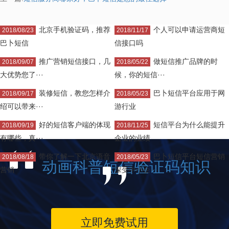
北京手机验证码，推荐
个人可以申请运营商短
2018/08/23
2018/11/17
巴卜短信
信接口吗
推广营销短信接口，几
做短信推广品牌的时
2018/09/07
2018/05/22
大优势您了···
候，你的短信···
装修短信，教您怎样介
巴卜短信平台应用于网
2018/09/17
2018/05/23
绍可以带来···
游行业
好的短信客户端的体现
短信平台为什么能提升
2018/09/19
2018/11/25
有哪些，真···
企业的业绩
带你了解一下北京语音
巴卜短信平台短信营销
2018/08/18
2018/05/23
动画科普短信验证码知识
营销
深受中小企···
立即免费试用