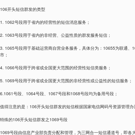
106
开头短信群发的类型
1. 1062
号段用于省内的经营性的短信消息服务；
2. 1063
号段用于省内的非经营、公益性质的群发服务短信；
3. 1065
10655
1
号段用于基础运营商自营业务服务，具体分为：
为联通、
市；
4. 1066
号段用于跨省或全国更大范围的经营性短信类服务；
5. 1069
号段用于跨省或全国更大范围的非经营性或公益性的短信服务；
6.1061
1064
1067
1068
号段、
号段、
号段和
号段均为备用号段；
106
值得注意的是：
开头短信群发的短信根据国家电信网码号资源管理办
106
1069
特殊的
开头短信群发之
号段
1069
号段由信息产业部负责分配和管理，为三网合一短信通道号，即各