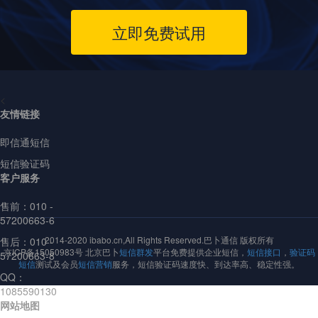
立即免费试用
<
友情链接
即信通短信
短信验证码
客户服务
售前：
010 -
57200663-6
2014-2020 ibabo.cn,All Rights Reserved.巴卜通信 版权所有
售后：010 -
京ICP备15050983号 北京巴卜
短信群发
平台免费提供企业短信，
短信接口
，
验证码
57200663-8
短信
测试及会员
短信营销
服务，短信验证码速度快、到达率高、稳定性强。
QQ：
1085590130
网站地图