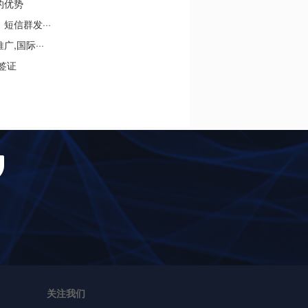
的优势
信群发···
,国际···
签证
关注我们